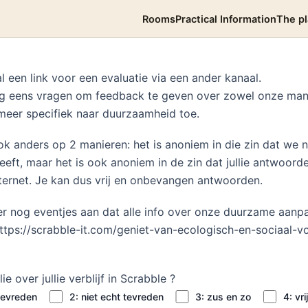
Rooms
Practical Information
The p
l een link voor een evaluatie via een ander kanaal.
og eens vragen om feedback te geven over zowel onze ma
 meer specifiek naar duurzaamheid toe.
k anders op 2 manieren: het is anoniem in die zin dat we 
ft, maar het is ook anoniem in de zin dat jullie antwoorde
nternet. Je kan dus vrij en onbevangen antwoorden.
 er nog eventjes aan dat alle info over onze duurzame aanp
tps://scrabble-it.com/geniet-van-ecologisch-en-sociaal-v
ie over jullie verblijf in Scrabble ?
 tevreden
2: niet echt tevreden
3: zus en zo
4: vr