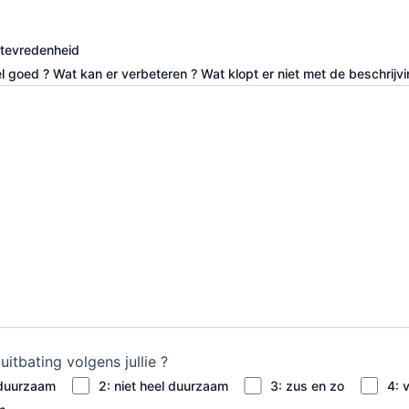
tevredenheid
 goed ? Wat kan er verbeteren ? Wat klopt er niet met de beschrijvi
itbating volgens jullie ?
 duurzaam
2: niet heel duurzaam
3: zus en zo
4: 