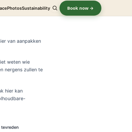
Book now →
lace
Photos
Sustainability
Zoeken
nier van aanpakken
niet weten wie
n nergens zullen te
ak hier kan
olhoudbare-
ij tevreden