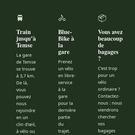
🚆
🚴
📦
Train
Blue-
Vous avez
jusqu’à
Bike à
beaucoup
Temse
la
de
gare
bagages
La gare
?
Prenez
de Temse
C’est trop
un vélo
se trouve
pour un
en libre-
à 3,7 km.
vélo
service
De là,
ordinaire ?
à la
vous
Contactez-
gare
pouvez
nous : nous
pour la
nous
viendrons
dernière
rejoindre
chercher
partie
en un
vos
du
clin d’œil,
bagages
trajet.
à vélo ou