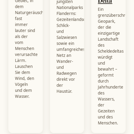
Delta
Gebiet, in
jüngsten
dem
Nationalparks
Ein
Naturgeräusche
Flanderns:
grenzüberschreite
fast
Gezeitenlandschaft,
Geopark,
immer
Schlick-
der die
lauter sind
und
einzigartige
als der
Salzwiesen
Landschaft
vom
sowie ein
des
Menschen
umfangreiches
Scheldedeltas
verursachte
Netz an
würdigt
Lärm.
Wander-
und
Lauschen
und
bewahrt –
Sie dem
Radwegen
geformt
Wind, den
direkt vor
durch
Vögeln
der
Jahrhunderte
und dem
Haustür.
des
Wasser.
Wassers,
der
Gezeiten
und des
Menschen.