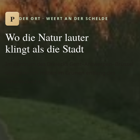
P
DER ORT · WEERT AN DER SCHELDE
Wo die Natur lauter
klingt als die Stadt
Im Zentrum des Dreiecks Gent–Antwerpen–Brüssel
und dennoch mitten im Grünen entlang des
Scheldedeichs.